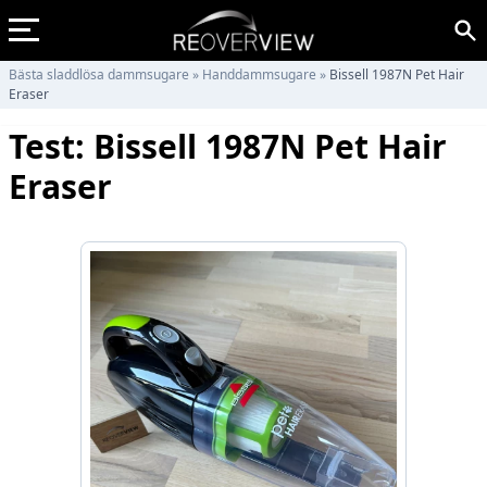
Bästa sladdlösa dammsugare
»
Handdammsugare
»
Bissell 1987N Pet Hair
Eraser
Test: Bissell 1987N Pet Hair
Eraser