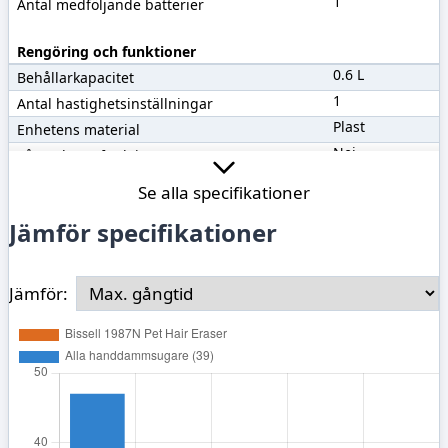
1
Antal medföljande batterier
Rengöring och funktioner
0.6 L
Behållarkapacitet
1
Antal hastighetsinställningar
Plast
Enhetens material
Nej
Våt- och torrfunktion
Se alla specifikationer
Tillbehör
Jämför specifikationer
Ja
Fogmunstycke
Ja
Möbelmunstycke
Ja
Mini-turbomunstycke
Jämför:
Nej
Sugborste
Vikt
1.7 kg
Vikt