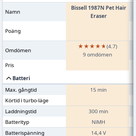
Bissell 1987N Pet Hair
Namn
Eraser
Poäng
★★★★★
★★★★★
(4.7)
Omdömen
9 omdömen
Pris
Batteri
Max. gångtid
15 min
Körtid i turbo-läge
Laddningstid
300 min
Batterityp
NiMH
Batterispänning
14,4 V