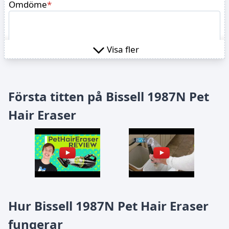
Omdöme
*
Visa fler
Skicka in recension
Första titten på Bissell 1987N Pet
Hair Eraser
Hur Bissell 1987N Pet Hair Eraser
fungerar