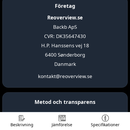
Företag
Reoverview.se
Backb ApS
CVR: DK35647430
H.P. Hanssens vej 18
6400 Sønderborg
Danmark
kontakt@reoverview.se
Metod och transparens
• Om Reoverview
Beskrivning
Jämförelse
Specifikationer
• Kontakta oss