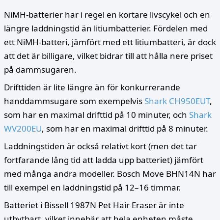
NiMH-batterier har i regel en kortare livscykel och en
längre laddningstid än litiumbatterier. Fördelen med
ett NiMH-batteri, jämfört med ett litiumbatteri, är dock
att det är billigare, vilket bidrar till att hålla nere priset
på dammsugaren.
Drifttiden är lite längre än för konkurrerande
handdammsugare som exempelvis
Shark CH950EUT
,
som har en maximal drifttid på 10 minuter, och
Shark
WV200EU
, som har en maximal drifttid på 8 minuter.
Laddningstiden är också relativt kort (men det tar
fortfarande lång tid att ladda upp batteriet) jämfört
med många andra modeller. Bosch Move BHN14N har
till exempel en laddningstid på 12–16 timmar.
Batteriet i Bissell 1987N Pet Hair Eraser är inte
utbytbart, vilket innebär att hela enheten måste