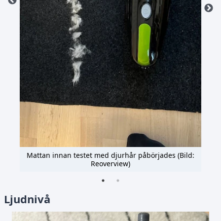
ld:
Mattan innan testet med djurhår påbörjades (Bild:
Ma
Reoverview)
Ljudnivå