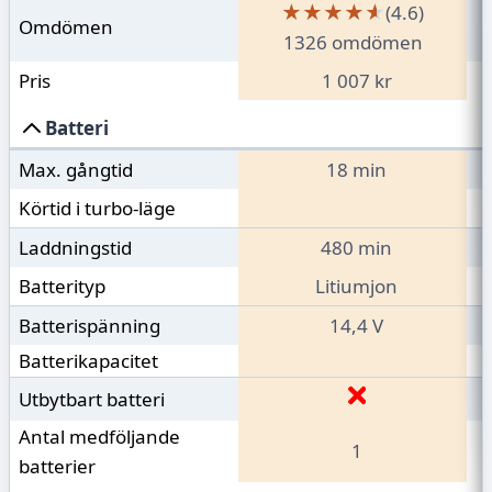
★★★★★
★★★★★
(4.6)
Omdömen
1326 omdömen
Pris
1 007 kr
Batteri
Max. gångtid
18 min
Körtid i turbo-läge
Laddningstid
480 min
Batterityp
Litiumjon
Batterispänning
14,4 V
Batterikapacitet
Utbytbart batteri
Antal medföljande
1
batterier