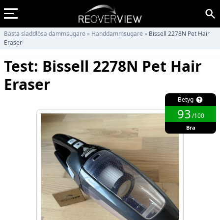
Bästa sladdlösa dammsugare
»
Handdammsugare
»
Bissell 2278N Pet Hair
Eraser
Test: Bissell 2278N Pet Hair
Eraser
Betyg
93
/100
Bra