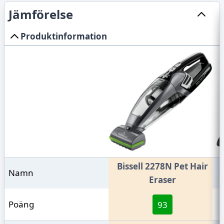
Jämförelse
Skicka in recension
Produktinformation
Bissell 2278N Pet Hair
Namn
Eraser
Poäng
93