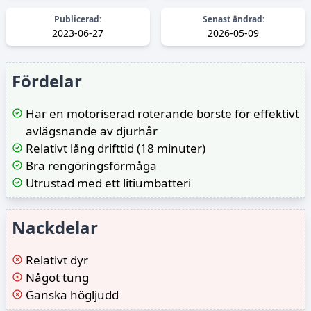
+149 kr frakt
Publicerad:
Senast ändrad:
2023-06-27
2026-05-09
1 498 kr
Avengo
+39 kr frakt
Fördelar
1 499 kr
Dammsugarpåsar.nu
Till butik
+29 kr frakt
Har en motoriserad roterande borste för effektivt
avlägsnande av djurhår
1 500 kr
inkClub
Till butik
Relativt lång drifttid (18 minuter)
+0 kr frakt
Bra rengöringsförmåga
1 500 kr
Utrustad med ett litiumbatteri
Megashop
Till butik
+29 kr frakt
Nackdelar
1 500 kr
inky
Till butik
+39 kr frakt
Relativt dyr
Något tung
1 531 kr
Furniturebox
Ganska högljudd