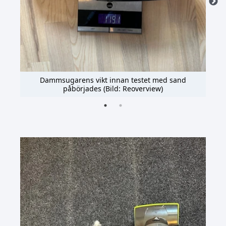
tades
Dammsugarens vikt innan testet med sand
Damm
påbörjades (Bild: Reoverview)