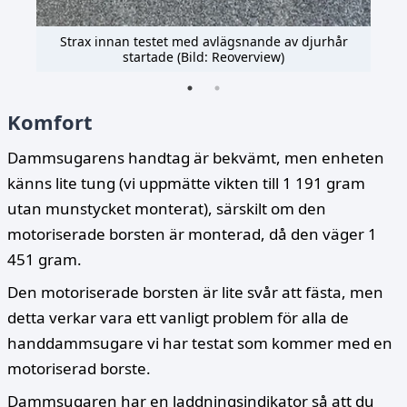
ades
Strax innan testet med avlägsnande av djurhår
När
startade (Bild: Reoverview)
Komfort
Dammsugarens handtag är bekvämt, men enheten
känns lite tung (vi uppmätte vikten till 1 191 gram
utan munstycket monterat), särskilt om den
motoriserade borsten är monterad, då den väger 1
451 gram.
Den motoriserade borsten är lite svår att fästa, men
detta verkar vara ett vanligt problem för alla de
handdammsugare vi har testat som kommer med en
motoriserad borste.
Dammsugaren har en laddningsindikator så att du