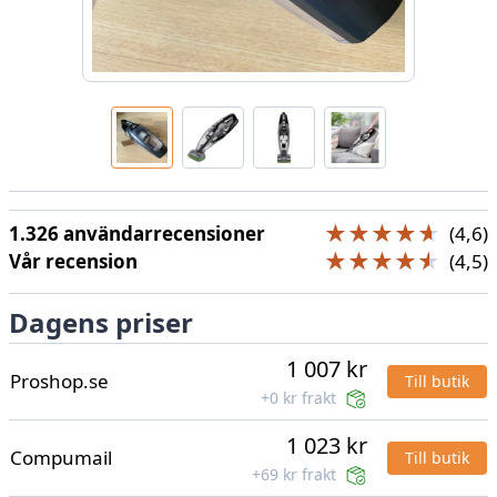
★★★★★
★★★★★
1.326 användarrecensioner
(4,6)
★★★★★
★★★★★
Vår recension
(4,5)
Dagens priser
1 007 kr
Proshop.se
Till butik
+0 kr frakt
1 023 kr
Compumail
Till butik
+69 kr frakt