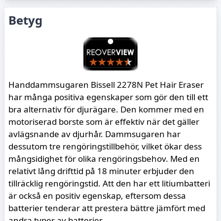
1 531 kr
Trademax
Betyg
Till butik
+295 kr frakt
1 599 kr
Bilia
Till butik
+0 kr frakt
1 599 kr
Handdammsugaren Bissell 2278N Pet Hair Eraser
Kjell & Company
Till butik
+0 kr frakt
har många positiva egenskaper som gör den till ett
bra alternativ för djurägare. Den kommer med en
1 830 kr
Tingstad
motoriserad borste som är effektiv när det gäller
+99 kr frakt
avlägsnande av djurhår. Dammsugaren har
dessutom tre rengöringstillbehör, vilket ökar dess
mångsidighet för olika rengöringsbehov. Med en
relativt lång drifttid på 18 minuter erbjuder den
tillräcklig rengöringstid. Att den har ett litiumbatteri
är också en positiv egenskap, eftersom dessa
batterier tenderar att prestera bättre jämfört med
andra typer av batterier.