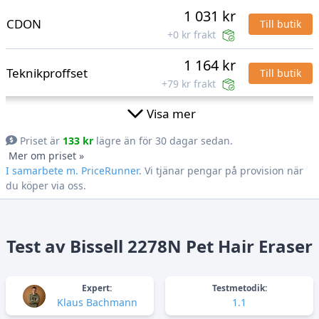
1 031 kr
CDON
Till butik
+0 kr frakt
1 164 kr
Teknikproffset
Till butik
+79 kr frakt
1 280 kr
Visa mer
Electricalstuff
Priset är
133 kr
lägre än för 30 dagar sedan.
Mer om priset »
1 355 kr
Coolshop
I samarbete m. PriceRunner
. Vi tjänar pengar på provision när
Till butik
+0 kr frakt
du köper via oss.
1 377 kr
Bygghemma
+99 kr frakt
Test av Bissell 2278N Pet Hair Eraser
1 379 kr
Tonerlagret
Till butik
+49 kr frakt
Expert:
Testmetodik:
Klaus Bachmann
1.1
1 426 kr
BAUHAUS
Till butik