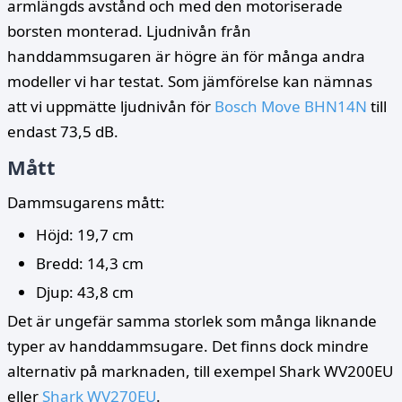
armlängds avstånd och med den motoriserade
borsten monterad. Ljudnivån från
handdammsugaren är högre än för många andra
modeller vi har testat. Som jämförelse kan nämnas
att vi uppmätte ljudnivån för
Bosch Move BHN14N
till
endast 73,5 dB.
Mått
Dammsugarens mått:
Höjd: 19,7 cm
Bredd: 14,3 cm
Djup: 43,8 cm
Det är ungefär samma storlek som många liknande
typer av handdammsugare. Det finns dock mindre
alternativ på marknaden, till exempel Shark WV200EU
eller
Shark WV270EU
.