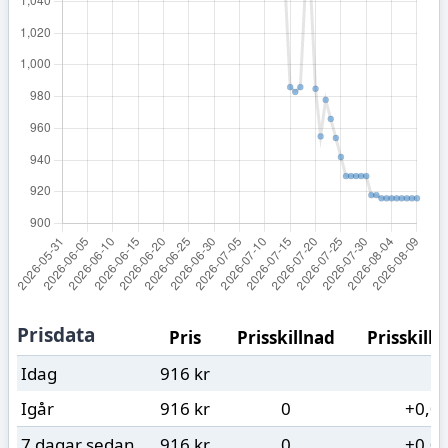
Prisdata
Pris
Prisskillnad
Prisskilln
Idag
916 kr
Igår
916 kr
0
+0,0
7 dagar sedan
916 kr
0
+0,0