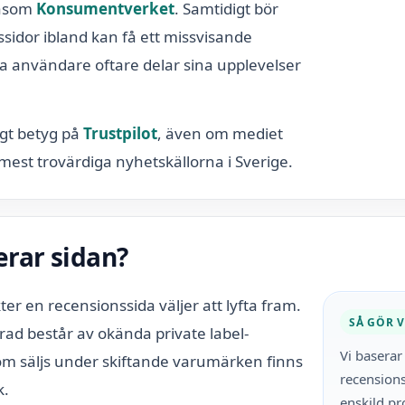
såsom
Konsumentverket
. Samtidigt bör
idor ibland kan få ett missvisande
a användare oftare delar sina upplevelser
ågt betyg på
Trustpilot
, även om mediet
mest trovärdiga nyhetskällorna i Sverige.
rar sidan?
kter en recensionssida väljer att lyfta fram.
SÅ GÖR V
d består av okända private label-
Vi basera
som säljs under skiftande varumärken finns
recensions
k.
enskild pr