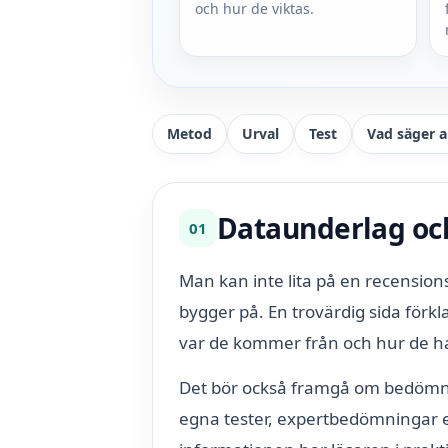
och hur de viktas.
Metod
Urval
Test
Vad säger 
Dataunderlag oc
01
Man kan inte lita på en recensio
bygger på. En trovärdig sida förkl
var de kommer från och hur de ha
Det bör också framgå om bedömn
egna tester, expertbedömningar e