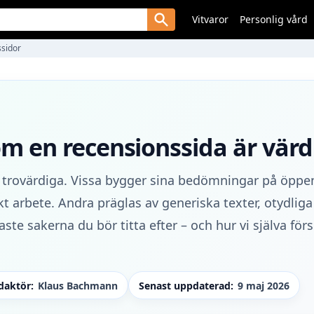
Vitvaror
Personlig vård
ssidor
 en recensionssida är värd a
ka trovärdiga. Vissa bygger sina bedömningar på öppe
 arbete. Andra präglas av generiska texter, otydliga
ste sakerna du bör titta efter – och hur vi själva förs
daktör:
Klaus Bachmann
Senast uppdaterad:
9 maj 2026