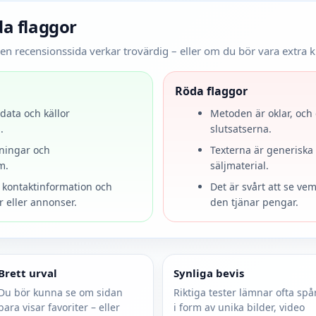
da flaggor
n recensionssida verkar trovärdig – eller om du bör vara extra kr
Röda flaggor
 data och källor
Metoden är oklar, och
.
slutsatserna.
ningar och
Texterna är generiska 
m.
säljmaterial.
, kontaktinformation och
Det är svårt att se ve
r eller annonser.
den tjänar pengar.
Brett urval
Synliga bevis
Du bör kunna se om sidan
Riktiga tester lämnar ofta spå
bara visar favoriter – eller
i form av unika bilder, video