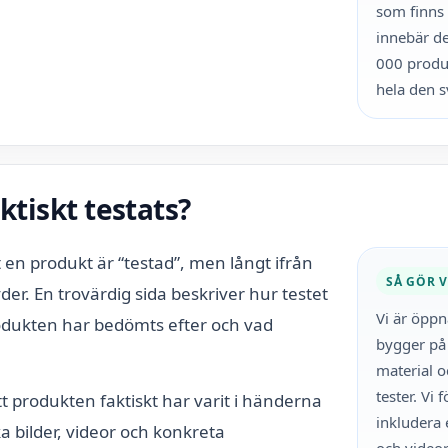
som finns
innebär det
000 produk
hela den 
ktiskt testats?
 en produkt är “testad”, men långt ifrån
SÅ GÖR V
der. En trovärdig sida beskriver hur testet
Vi är öpp
rodukten har bedömts efter och vad
bygger på 
material o
tester. Vi
tt produkten faktiskt har varit i händerna
inkludera 
 bilder, videor och konkreta