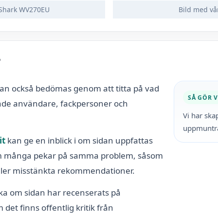
v Shark WV270EU
Bild med vå
?
kan också bedömas genom att titta på vad
SÅ GÖR V
både användare, fackpersoner och
Vi har ska
uppmuntra
it
kan ge en inblick i om sidan uppfattas
 om många pekar på samma problem, såsom
ller misstänkta rekommendationer.
öka om sidan har recenserats på
det finns offentlig kritik från