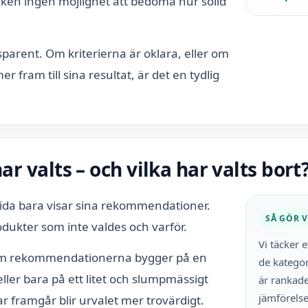
iken ingen möjlighet att bedöma hur solid
arent. Om kriterierna är oklara, eller om
 fram till sina resultat, är det en tydlig
ar valts – och vilka har valts bort
sida bara visar sina rekommendationer.
SÅ GÖR V
rodukter som inte valdes och varför.
Vi täcker 
 om rekommendationerna bygger på en
de kategor
er bara på ett litet och slumpmässigt
är rankade
jämförels
r framgår blir urvalet mer trovärdigt.