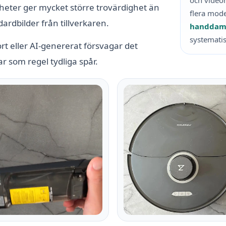
och videor
heter ger mycket större trovärdighet än
flera mod
ardbilder från tillverkaren.
handdam
systematis
rt eller AI-genererat försvagar det
ar som regel tydliga spår.