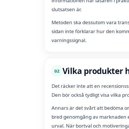
informationen har läsaren i prakt
slutsatsen är.
Metoden ska dessutom vara transp
sidan inte förklarar hur den kommer
varningssignal.
Vilka produkter h
02
Det räcker inte att en recensions
Den bör också tydligt visa vilka p
Annars är det svårt att bedöma
bred genomgång av marknaden ell
urval. När bortval och motiveringa