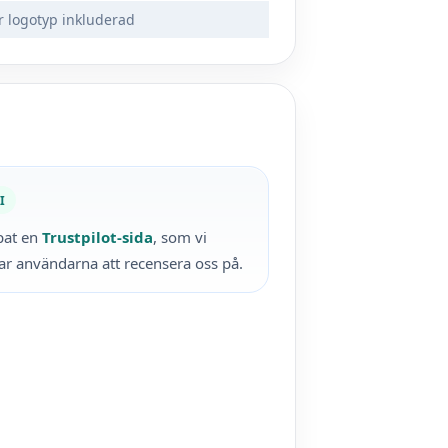
r logotyp inkluderad
I
pat en
Trustpilot-sida
, som vi
r användarna att recensera oss på.