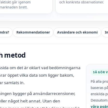
faktiskt går igenom
och konkreta observationer.
marknaden brett.
andra?
Rekommendationer
Avsändare och ekonomi
I
h metod
nssida om det är oklart vad bedömningarna
SÅ GÖR V
arar öppet vilka data som ligger bakom,
På alla p
r samlats in.
baseras på
ingen bygger på användarrecensioner,
enskilda p
Dessutom ä
ller något helt annat. Utan den
våra poä