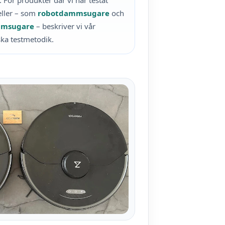
. För produkter där vi har testat
eller – som
robotdammsugare
och
msugare
– beskriver vi vår
ka testmetodik.