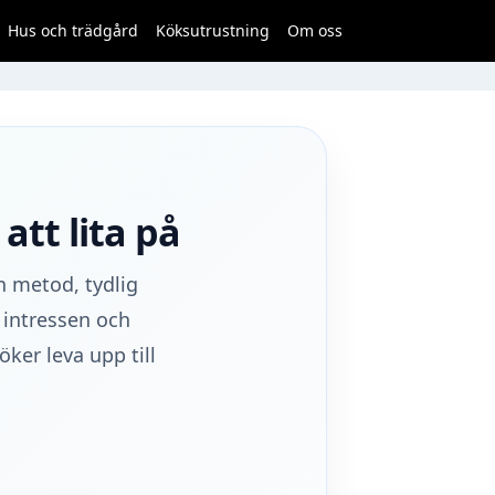
Hus och trädgård
Köksutrustning
Om oss
tt lita på
n metod, tydlig
 intressen och
öker leva upp till