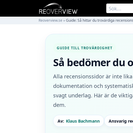
Reoverview.se
»
Guide: Så hittar du trovärdiga recension
GUIDE TILL TROVÄRDIGHET
Så bedömer du om
Alla recensionssidor är inte li
dokumentation och systematiskt
svagt underlag. Här är de viktiga
dem.
Av:
Klaus Bachmann
Ansvarig re