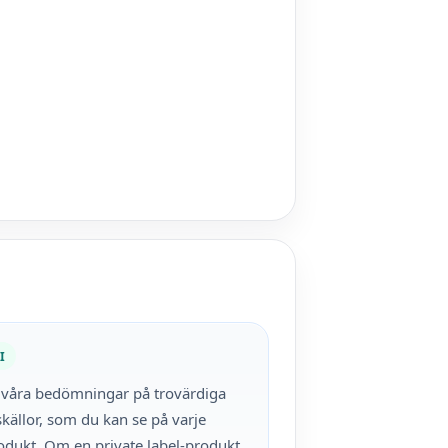
I
r våra bedömningar på trovärdiga
källor, som du kan se på varje
odukt. Om en private label-produkt