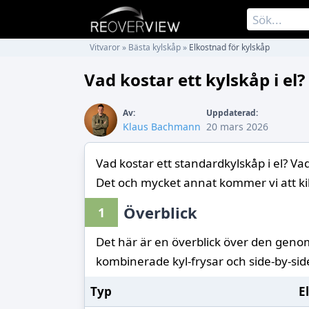
Vitvaror
»
Bästa kylskåp
»
Elkostnad för kylskåp
Vad kostar ett kylskåp i el?
Av:
Uppdaterad:
Klaus Bachmann
20 mars 2026
Vad kostar ett standardkylskåp i el? Vad
Det och mycket annat kommer vi att ki
Överblick
1
Det här är en överblick över den genom
kombinerade kyl-frysar och side-by-side
Typ
E