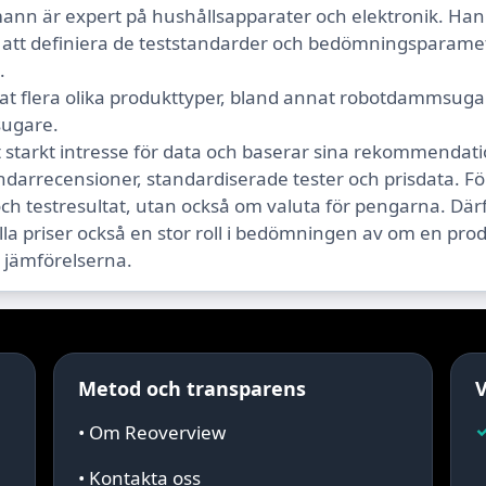
ann är expert på hushållsapparater och elektronik. Ha
 att definiera de teststandarder och bedömningsparame
.
at flera olika produkttyper, bland annat robotdammsug
ugare.
t starkt intresse för data och baserar sina rekommenda
arrecensioner, standardiserade tester och prisdata. Fö
och testresultat, utan också om valuta för pengarna. Därfö
lla priser också en stor roll i bedömningen av om en pro
i jämförelserna.
Metod och transparens
V
• Om Reoverview
• Kontakta oss