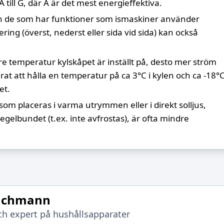
 till G, där A är det mest energieffektiva.
ch de som har funktioner som ismaskiner använder
ring (överst, nederst eller sida vid sida) kan också
re temperatur kylskåpet är inställt på, desto mer ström
t att hålla en temperatur på ca 3°C i kylen och ca -18°
et.
som placeras i varma utrymmen eller i direkt solljus,
gelbundet (t.ex. inte avfrostas), är ofta mindre
achmann
h expert på hushållsapparater