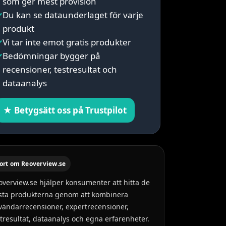
som ger mest provision
✓
Du kan se dataunderlaget för varje
produkt
✓
Vi tar inte emot gratis produkter
✓
Bedömningar bygger på
recensioner, testresultat och
dataanalys
★ Betygsätt oss på Trustpilot
ort om Reoverview.se
overview.se hjälper konsumenter att hitta de
sta produkterna genom att kombinera
vändarrecensioner, expertrecensioner,
stresultat, dataanalys och egna erfarenheter.