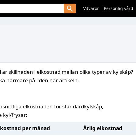
Vitvaror
Personlig vård
 är skillnaden i elkostnad mellan olika typer av kylskåp?
ka närmare på i den här artikeln.
snittliga elkostnaden för standardkylskåp,
 kyl/frysar:
lkostnad per månad
Årlig elkostnad