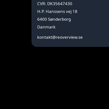
CVR: DK35647430
H.P. Hanssens vej 18
6400 Sønderborg
Danmark
kontakt@reoverview.se