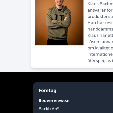
Klaus Bachm
ansvarar för
produkterna
Han har test
handdamms
Klaus har et
såsom använd
om kvalitet 
internatione
återspeglas 
Företag
Reoverview.se
Backb ApS