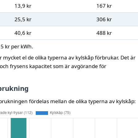
13,9
kr
167
kr
25,5
kr
306
kr
40,6
kr
488
kr
,5
kr per kWh.
r mycket el de olika typerna av kylskåp förbrukar. Det är
t och frysens kapacitet som är avgörande för
brukning
rbrukningen fördelas mellan de olika typerna av kylskåp: