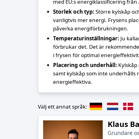
med EU:s energiklassificering från A
Storlek och typ:
Större kylskåp o
vanligtvis mer energi. Frysens place
påverka energiförbrukningen.
Temperaturinställningar:
Ju kalla
förbrukar det. Det är rekommendera
i frysen för optimal energieffektivit
Placering och underhåll:
Kylskåp 
samt kylskåp som inte underhålls re
energieffektiva.
Välj ett annat språk:
Klaus B
Grundare oc