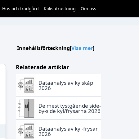
Hus och trädgård
Köksutrustning
Om oss
Innehållsförteckning
[
Visa mer
]
Relaterade artiklar
Dataanalys av kylskåp
2026
De mest tystgående side-
by-side kyl/frysarna 2026
Dataanalys av kyl-frysar
2026