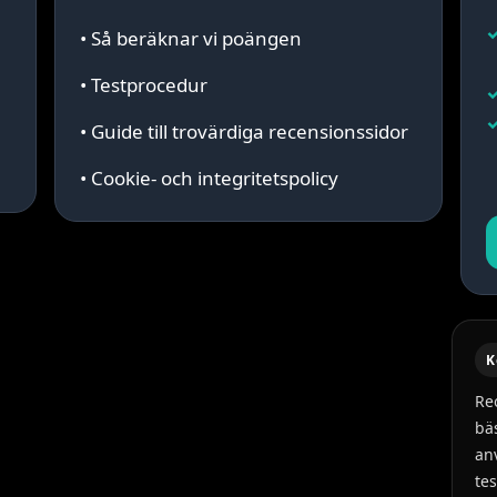
• Så beräknar vi poängen
• Testprocedur
• Guide till trovärdiga recensionssidor
• Cookie- och integritetspolicy
K
Re
bä
an
te