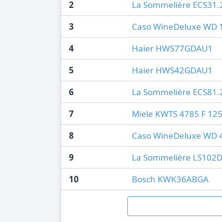
2
La Sommelière ECS31.
3
Caso WineDeluxe WD 
4
Haier HWS77GDAU1
5
Haier HWS42GDAU1
6
La Sommelière ECS81.
7
Miele KWTS 4785 F 125 
8
Caso WineDeluxe WD 
9
La Sommelière LS102
10
Bosch KWK36ABGA