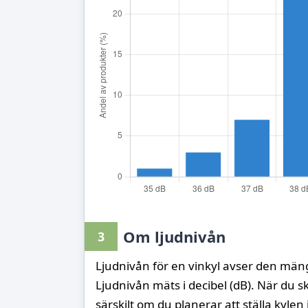
Om ljudnivån
3
Ljudnivån för en vinkyl avser den mäng
Ljudnivån mäts i decibel (dB). När du ska
särskilt om du planerar att ställa kyle