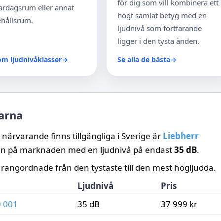
för dig som vill kombinera ett
vardagsrum eller annat
högt samlat betyg med en
hållsrum.
ljudnivå som fortfarande
ligger i den tysta änden.
om ljudnivåklasser
→
Se alla de bästa
→
larna
 närvarande finns tillgängliga i Sverige är
Liebherr
len på marknaden med en ljudnivå på endast
35 dB
.
 rangordnade från den tystaste till den mest högljudda.
Ljudnivå
Pris
0 001
35 dB
37 999 kr