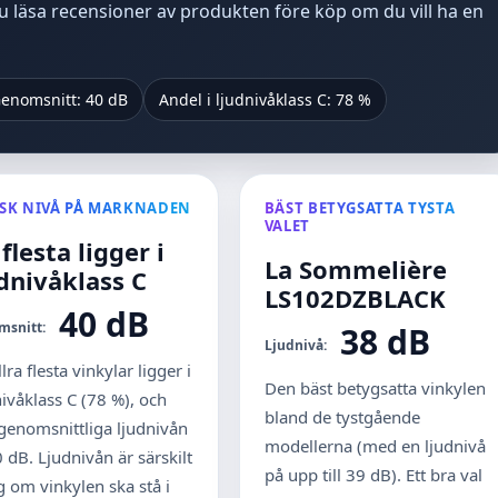
du läsa recensioner av produkten före köp om du vill ha en
enomsnitt: 40 dB
Andel i ljudnivåklass C: 78 %
ISK NIVÅ PÅ MARKNADEN
BÄST BETYGSATTA TYSTA
VALET
flesta ligger i
La Sommelière
udnivåklass C
LS102DZBLACK
40 dB
msnitt:
38 dB
Ljudnivå:
lra flesta vinkylar ligger i
Den bäst betygsatta vinkylen
nivåklass C (78 %), och
bland de tystgående
genomsnittliga ljudnivån
modellerna (med en ljudnivå
0 dB. Ljudnivån är särskilt
på upp till 39 dB). Ett bra val
ig om vinkylen ska stå i