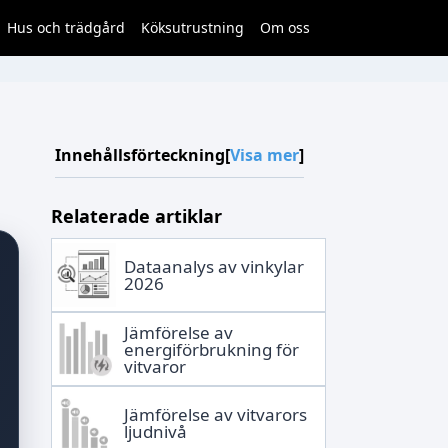
Hus och trädgård
Köksutrustning
Om oss
Innehållsförteckning
[
Visa mer
]
Relaterade artiklar
Dataanalys av vinkylar
2026
Jämförelse av
energiförbrukning för
vitvaror
Jämförelse av vitvarors
ljudnivå