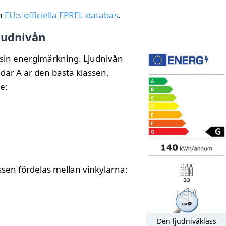
ån
EU:s officiella EPREL-databas
.
judnivån
på sin energimärkning. Ljudnivån
 där A är den bästa klassen.
e:
ssen fördelas mellan vinkylarna:
Den ljudnivåklass