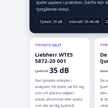
ljudet upplevs i praktiken. Därför bör 
tystgående vinkyl.
Tystast: 35 dB
Intervall: 35–46 dB
G
TYSTASTE VALET
TYP
Liebherr WTES
De 
5872-20 001
lj
35 dB
Ljudnivå:
Geno
Den tystaste vinkylen i
De al
analysen. Ett starkt val för dig
ljud
som vill placera skåpet i
den 
köket, allrummet eller andra
är 4
rum där en låg ljudnivå
vikt