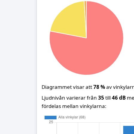
Diagrammet visar att
78 %
av vinkylarn
Ljudnivån varierar från
35
till
46 dB
mel
fördelas mellan vinkylarna: