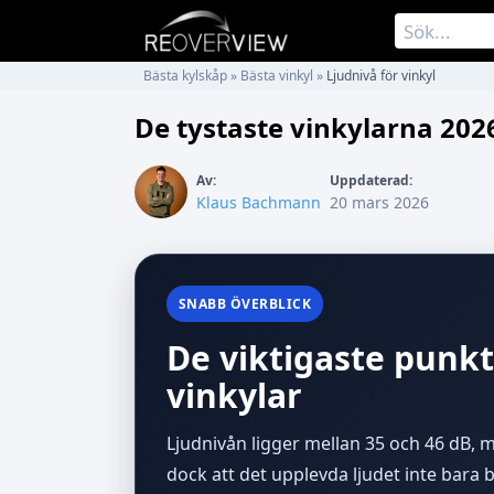
Bästa kylskåp
»
Bästa vinkyl
»
Ljudnivå för vinkyl
De tystaste vinkylarna 202
Av:
Uppdaterad:
Klaus Bachmann
20 mars 2026
SNABB ÖVERBLICK
De viktigaste punkt
vinkylar
Ljudnivån ligger mellan 35 och 46 dB, 
dock att det upplevda ljudet inte bara