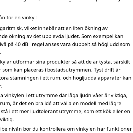
n för en vinkyl:
garitmisk, vilket innebär att en liten ökning av
nde ökning av det upplevda ljudet. Som exempel kan
vå på 40 dB i regel anses vara dubbelt så högljudd som
.
ylar utformar sina produkter så att de är tysta, särskilt
r som kan placeras i bostadsutrymmen. Tyst drift är
 störa stämningen i ett rum, och högljudda apparater kan
.
a vinkylen i ett utrymme där låga ljudnivåer är viktiga,
rum, är det en bra idé att välja en modell med lägre
stå i ett mer ljudtolerant utrymme, som ett kök eller en
viktig.
belnivån bör du kontrollera om vinkylen har funktioner