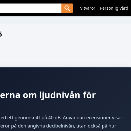
Vitvaror
Personlig vård
6
erna om ljudnivån för
med ett genomsnitt på 40 dB. Användarrecensioner visar
 beror på den angivna decibelnivån, utan också på hur