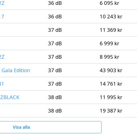
2Z
36 dB
6 095 kr
17
36 dB
10 243 kr
37 dB
11 369 kr
37 dB
6 999 kr
2Z
37 dB
8 995 kr
Gala Edition
37 dB
43 903 kr
41
37 dB
14 761 kr
DZBLACK
38 dB
11 995 kr
38 dB
19 387 kr
Visa alla