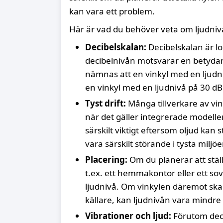
kan vara ett problem.
Här är vad du behöver veta om ljudnivå
Decibelskalan:
Decibelskalan är lo
decibelnivån motsvarar en betyda
nämnas att en vinkyl med en ljudni
en vinkyl med en ljudnivå på 30 dB
Tyst drift:
Många tillverkare av vink
när det gäller integrerade modelle
särskilt viktigt eftersom oljud kan
vara särskilt störande i tysta miljöer
Placering:
Om du planerar att ställ
t.ex. ett hemmakontor eller ett sov
ljudnivå. Om vinkylen däremot ska 
källare, kan ljudnivån vara mindre 
Vibrationer och ljud:
Förutom deci