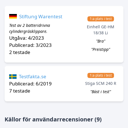
Stiftung Warentest
1:a plats i test
Test av 2 batteridrivna
Einhell GE-HM
cylindergräsklippare.
18/38 Li
Utgåva: 4/2023
"Bra"
Publicerad: 3/2023
"Preistipp"
2 testade
1:a plats i test
Testfakta.se
Publicerad: 6/2019
Stiga SCM 240 R
7 testade
"Bäst i test"
Källor för användarrecensioner (9)