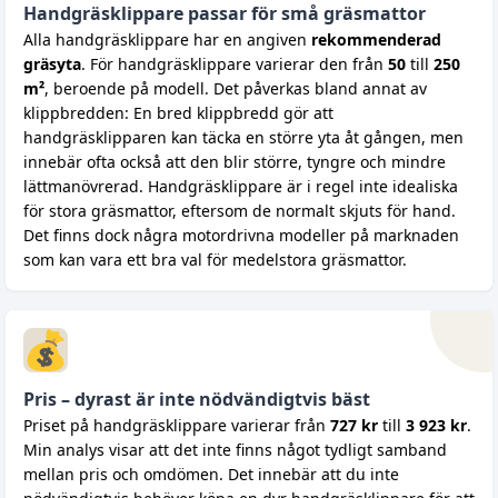
Handgräsklippare passar för små gräsmattor
Alla handgräsklippare har en angiven
rekommenderad
gräsyta
. För handgräsklippare varierar den från
50
till
250
m²
, beroende på modell. Det påverkas bland annat av
klippbredden: En bred klippbredd gör att
handgräsklipparen kan täcka en större yta åt gången, men
innebär ofta också att den blir större, tyngre och mindre
lättmanövrerad. Handgräsklippare är i regel inte idealiska
för stora gräsmattor, eftersom de normalt skjuts för hand.
Det finns dock några motordrivna modeller på marknaden
som kan vara ett bra val för medelstora gräsmattor.
Pris – dyrast är inte nödvändigtvis bäst
Priset på handgräsklippare varierar från
727 kr
till
3 923 kr
.
Min analys visar att det inte finns något tydligt samband
mellan pris och omdömen. Det innebär att du inte