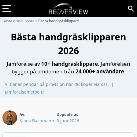
Bästa gräsklippare
»
Bästa handgräsklippare
Bästa handgräsklipparen
2026
Jämförelse av
10+ handgräsklippare
. Jämförelsen
bygger på omdömen från
24 000+ användare
.
Vi tjänar pengar på provision när du köper via oss.
|
Jämförelsemetod
Av:
Uppdaterad:
Klaus Bachmann
3 juni 2026