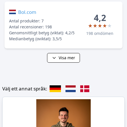
Bol.com
4,2
Antal produkter: 7
★★★★★
★★★★★
Antal recensioner: 198
Genomsnittligt betyg (viktat): 4,2/5
198 omdömen
Medianbetyg (oviktat): 3,5/5
Visa mer
Välj ett annat språk: