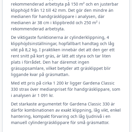
rekommenderad arbetsyta på 150 m² och en justerbar
klipphöjd från 12 till 42 mm. Det gör den mindre än
medianen för handgräsklippare i analysen, där
medianen är 38 cm i klippbredd och 250 m² i
rekommenderad arbetsyta.
De viktigaste funktionerna är cylinderklippning, 4
klipphöjdsinställningar, hopfällbart handtag och låg
vikt på 8,2 kg. I praktiken innebär det att den ger ett
rent snitt på kort gräs, är lätt att styra och tar liten
plats i förrådet. Den har däremot ingen
gräsuppsamlare, vilket betyder att gräsklippet blir
liggande kvar på gräsmattan.
Med ett pris på cirka 1 200 kr ligger Gardena Classic
330 strax över medianpriset för handgräsklippare, som
i analysen är 1 091 kr.
Det starkaste argumentet för Gardena Classic 330 är
därför kombinationen av exakt klippning, låg vikt, enkel
hantering, kompakt förvaring och låg ljudnivå i en
manuell cylindergräsklippare för små gräsmattor.