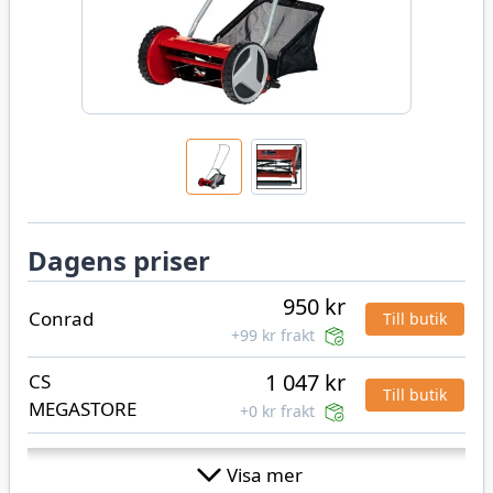
Dagens priser
950 kr
Conrad
Till butik
+99 kr frakt
1 047 kr
CS
Till butik
MEGASTORE
+0 kr frakt
1 057 kr
CDON
Till butik
Visa mer
+0 kr frakt