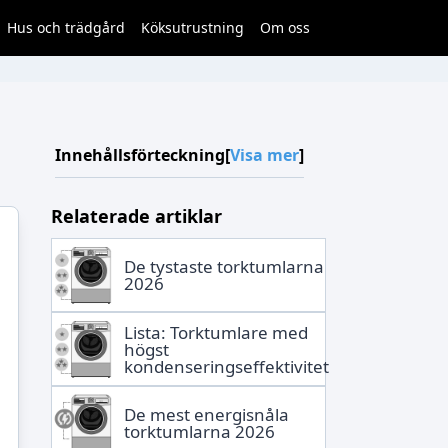
Hus och trädgård
Köksutrustning
Om oss
Innehållsförteckning
[
Visa mer
]
Relaterade artiklar
De tystaste torktumlarna
2026
Lista: Torktumlare med
högst
kondenseringseffektivitet
De mest energisnåla
torktumlarna 2026