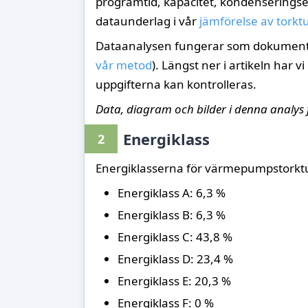
programtid, kapacitet, kondenserings
dataunderlag i vår
jämförelse av tork
Dataanalysen fungerar som dokumentati
vår metod
). Längst ner i artikeln har v
uppgifterna kan kontrolleras.
Data, diagram och bilder i denna analys f
Energiklass
2
Energiklasserna för värmepumpstorktum
Energiklass A: 6,3 %
Energiklass B: 6,3 %
Energiklass C: 43,8 %
Energiklass D: 23,4 %
Energiklass E: 20,3 %
Energiklass F: 0 %