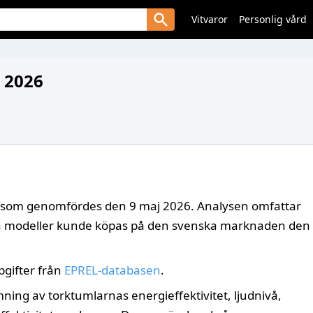
Vitvaror
Personlig vård
 2026
e som genomfördes den 9 maj 2026. Analysen omfattar
la modeller kunde köpas på den svenska marknaden den
pgifter från
EPREL-databasen
.
mning av torktumlarnas energieffektivitet, ljudnivå,