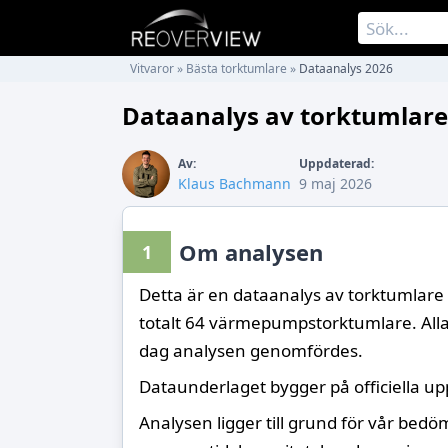
Vitvaror
»
Bästa torktumlare
»
Dataanalys 2026
Dataanalys av torktumlare
Av:
Uppdaterad:
Klaus Bachmann
9 maj 2026
Om analysen
1
Detta är en dataanalys av torktumlar
totalt 64 värmepumpstorktumlare. Al
dag analysen genomfördes.
Dataunderlaget bygger på officiella up
Analysen ligger till grund för vår bedö