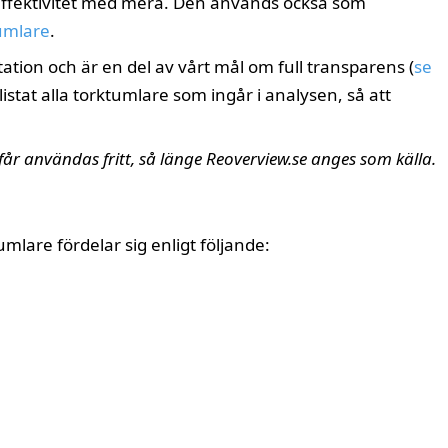
effektivitet med mera. Den används också som
tumlare
.
on och är en del av vårt mål om full transparens (
se
i listat alla torktumlare som ingår i analysen, så att
år användas fritt, så länge Reoverview.se anges som källa.
lare fördelar sig enligt följande: