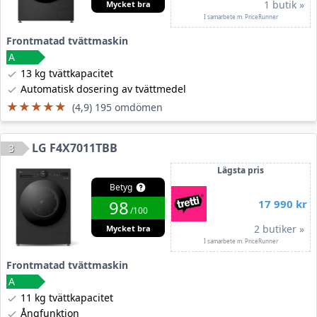
1 butik »
Mycket bra
I samarbete m. PriceRunner
Frontmatad tvättmaskin
13 kg tvättkapacitet
Automatisk dosering av tvättmedel
★★★★★
★★★★★
(4,9) 195 omdömen
LG F4X7011TBB
3
Lägsta pris
Betyg
98
17 990 kr
/100
2 butiker »
Mycket bra
I samarbete m. PriceRunner
Frontmatad tvättmaskin
11 kg tvättkapacitet
Ångfunktion