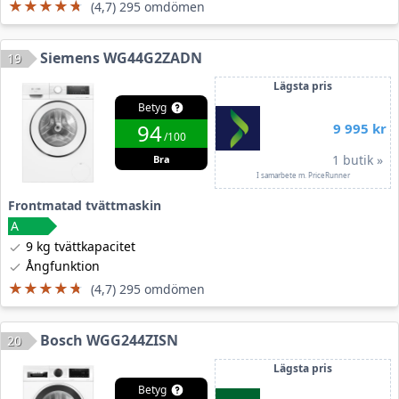
★★★★★
★★★★★
(4,7) 295 omdömen
Siemens WG44G2ZADN
19
Lägsta pris
Betyg
94
9 995 kr
/100
1 butik »
Bra
I samarbete m. PriceRunner
Frontmatad tvättmaskin
9 kg tvättkapacitet
Ångfunktion
★★★★★
★★★★★
(4,7) 295 omdömen
Bosch WGG244ZISN
20
Lägsta pris
Betyg