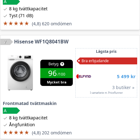
8 kg tvättkapacitet
Tyst (71 dB)
★★★★★
★★★★★
(4,8) 620 omdömen
Hisense WF1Q8041BW
7
Lägsta pris
Bra erbjudande
Betyg
96
/100
5 499 kr
Mycket bra
3 butiker »
I samarbete m. PriceRunner
Frontmatad tvättmaskin
8 kg tvättkapacitet
Ångfunktion
★★★★★
★★★★★
(4,8) 202 omdömen