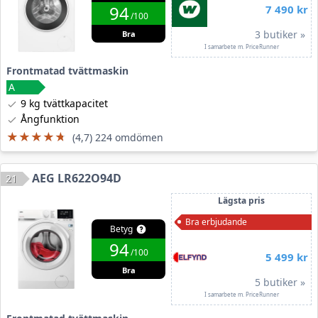
94
7 490 kr
/100
3 butiker »
Bra
I samarbete m. PriceRunner
Frontmatad tvättmaskin
9 kg tvättkapacitet
Ångfunktion
★★★★★
★★★★★
(4,7) 224 omdömen
AEG LR622O94D
21
Lägsta pris
Bra erbjudande
Betyg
94
/100
5 499 kr
Bra
5 butiker »
I samarbete m. PriceRunner