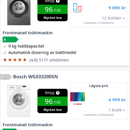
Betyg
96
9 890 kr
/100
12 butiker »
Mycket bra
I samarbete m. PriceRunner
Frontmatad tvättmaskin
9 kg tvättkapacitet
Automatisk dosering av tvättmedel
★★★★★
★★★★★
(4,8) 5171 omdömen
Bosch WGE03200SN
6
Lägsta pris
Betyg
96
4 999 kr
/100
1 butik »
Mycket bra
I samarbete m. PriceRunner
Frontmatad tvättmaskin