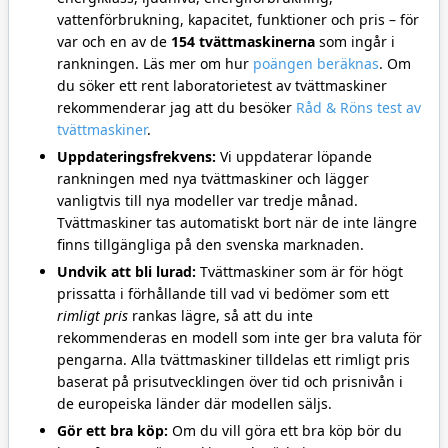
vattenförbrukning, kapacitet, funktioner och pris – för
var och en av de
154 tvättmaskinerna
som ingår i
rankningen. Läs mer om hur
poängen beräknas
. Om
du söker ett rent laboratorietest av tvättmaskiner
rekommenderar jag att du besöker
Råd & Röns test av
tvättmaskiner
.
Uppdateringsfrekvens:
Vi uppdaterar löpande
rankningen med nya tvättmaskiner och lägger
vanligtvis till nya modeller var tredje månad.
Tvättmaskiner tas automatiskt bort när de inte längre
finns tillgängliga på den svenska marknaden.
Undvik att bli lurad:
Tvättmaskiner som är för högt
prissatta i förhållande till vad vi bedömer som ett
rimligt pris
rankas lägre, så att du inte
rekommenderas en modell som inte ger bra valuta för
pengarna. Alla tvättmaskiner tilldelas ett rimligt pris
baserat på prisutvecklingen över tid och prisnivån i
de europeiska länder där modellen säljs.
Gör ett bra köp:
Om du vill göra ett bra köp bör du