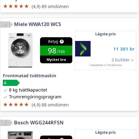
★★★★★
★★★★★
(4,9) 89 omdömen
Miele WWA120 WCS
4
Lägsta pris
Betyg
98
11 301 kr
/100
3 butiker »
Mycket bra
I samarbete m. PriceRunner
Frontmatad tvättmaskin
8 kg tvättkapacitet
Trumrengöringsprogram
★★★★★
★★★★★
(4,9) 88 omdömen
Bosch WGG244RFSN
5
Lägsta pris