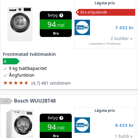
Lägsta pris
Bra erbjudande
Betyg
94
/100
7 432 kr
Bra
2 butiker »
I samarbete m. PriceRunner
Frontmatad tvättmaskin
9 kg tvättkapacitet
Ångfunktion
★★★★★
★★★★★
(4,7) 481 omdömen
Bosch WUU28T48
17
Lägsta pris
Betyg
94
8 433 kr
/100
1 butik »
Bra