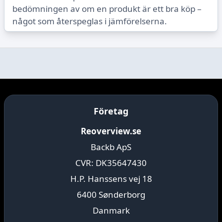
bedömningen av om en produkt är ett bra köp –
något som återspeglas i jämförelserna.
Företag
Reoverview.se
Backb ApS
CVR: DK35647430
H.P. Hanssens vej 18
6400 Sønderborg
Danmark