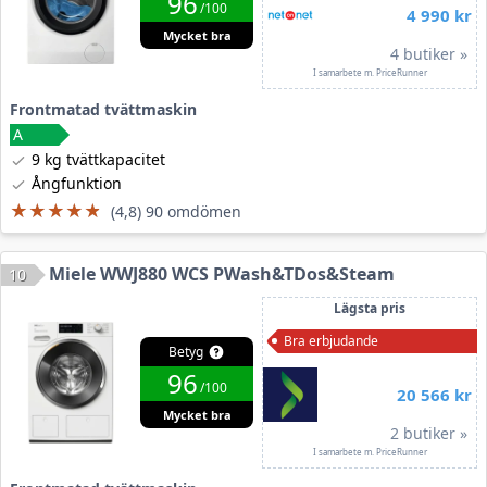
96
/100
4 990 kr
Mycket bra
4 butiker »
I samarbete m. PriceRunner
Frontmatad tvättmaskin
9 kg tvättkapacitet
Ångfunktion
★★★★★
★★★★★
(4,8) 90 omdömen
Miele WWJ880 WCS PWash&TDos&Steam
10
Lägsta pris
Bra erbjudande
Betyg
96
/100
20 566 kr
Mycket bra
2 butiker »
I samarbete m. PriceRunner