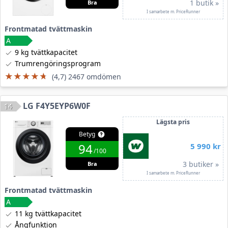
1 butik »
Bra
I samarbete m. PriceRunner
Frontmatad tvättmaskin
9 kg tvättkapacitet
Trumrengöringsprogram
★★★★★
★★★★★
(4,7) 2467 omdömen
LG F4Y5EYP6W0F
14
Lägsta pris
Betyg
94
5 990 kr
/100
3 butiker »
Bra
I samarbete m. PriceRunner
Frontmatad tvättmaskin
11 kg tvättkapacitet
Ångfunktion