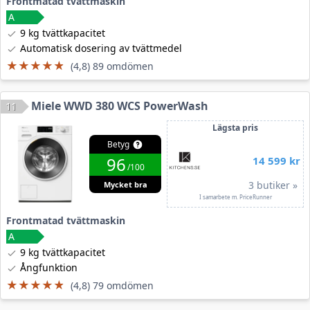
Frontmatad tvättmaskin
9 kg tvättkapacitet
Automatisk dosering av tvättmedel
★★★★★
★★★★★
(4,8) 89 omdömen
Miele WWD 380 WCS PowerWash
11
Lägsta pris
Betyg
96
14 599 kr
/100
3 butiker »
Mycket bra
I samarbete m. PriceRunner
Frontmatad tvättmaskin
9 kg tvättkapacitet
Ångfunktion
★★★★★
★★★★★
(4,8) 79 omdömen