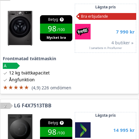
Lägsta pris
Bra erbjudande
Betyg
98
/100
7 990 kr
Mycket bra
4 butiker »
I samarbete m. PriceRunner
Frontmatad tvättmaskin
12 kg tvättkapacitet
Ångfunktion
★★★★★
★★★★★
(4,9) 226 omdömen
LG F4X7513TBB
2
Lägsta pris
Betyg
98
14 995 kr
/100