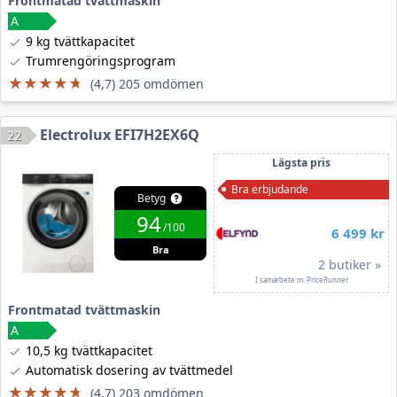
Frontmatad tvättmaskin
9 kg tvättkapacitet
Trumrengöringsprogram
★★★★★
★★★★★
(4,7) 205 omdömen
Electrolux EFI7H2EX6Q
22
Lägsta pris
Bra erbjudande
Betyg
94
/100
6 499 kr
Bra
2 butiker »
I samarbete m. PriceRunner
Frontmatad tvättmaskin
10,5 kg tvättkapacitet
Automatisk dosering av tvättmedel
★★★★★
★★★★★
(4,7) 203 omdömen