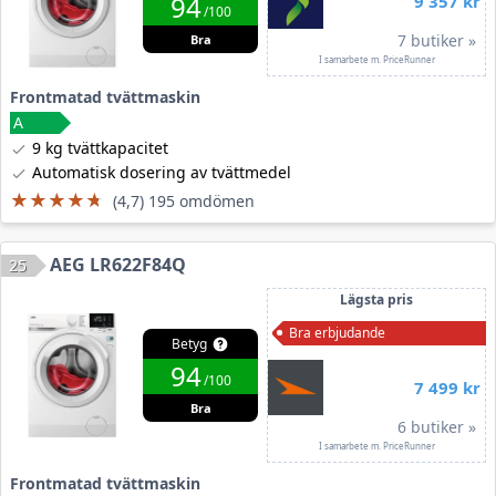
94
9 357 kr
/100
7 butiker »
Bra
I samarbete m. PriceRunner
Frontmatad tvättmaskin
9 kg tvättkapacitet
Automatisk dosering av tvättmedel
★★★★★
★★★★★
(4,7) 195 omdömen
AEG LR622F84Q
25
Lägsta pris
Bra erbjudande
Betyg
94
/100
7 499 kr
Bra
6 butiker »
I samarbete m. PriceRunner
Frontmatad tvättmaskin