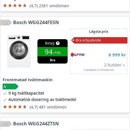
★★★★★
★★★★★
(4,7) 2361 omdömen
Bosch WGG244FESN
15
Lägsta pris
Bra erbjudande
Betyg
94
/100
6 999 kr
Bra
2 butiker »
I samarbete m. PriceRunner
Frontmatad tvättmaskin
9 kg tvättkapacitet
Automatisk dosering av tvättmedel
★★★★★
★★★★★
(4,7) 481 omdömen
Bosch WGG244ZTSN
16