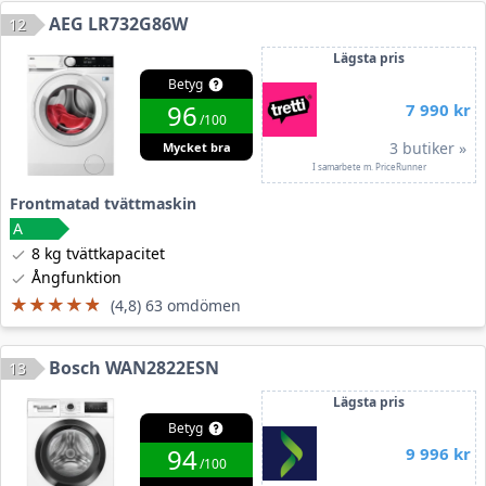
AEG LR732G86W
12
Lägsta pris
Betyg
96
7 990 kr
/100
3 butiker »
Mycket bra
I samarbete m. PriceRunner
Frontmatad tvättmaskin
8 kg tvättkapacitet
Ångfunktion
★★★★★
★★★★★
(4,8) 63 omdömen
Bosch WAN2822ESN
13
Lägsta pris
Betyg
94
9 996 kr
/100