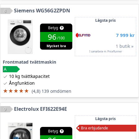
Siemens WG56G2ZPDN
8
Lägsta pris
Betyg
96
7 999 kr
/100
1 butik »
Mycket bra
I samarbete m. PriceRunner
Frontmatad tvättmaskin
10 kg tvättkapacitet
Ångfunktion
★★★★★
★★★★★
(4,8) 139 omdömen
Electrolux EFI622E94E
9
Lägsta pris
Bra erbjudande
Betyg