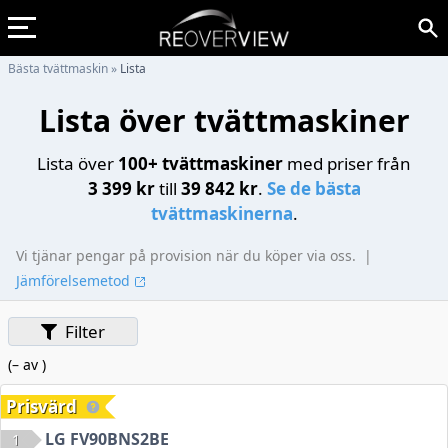
Bästa tvättmaskin
»
Lista
Lista över tvättmaskiner
Lista över
100+ tvättmaskiner
med priser från
3 399 kr
till
39 842 kr
.
Se de bästa
tvättmaskinerna
.
Vi tjänar pengar på provision när du köper via oss.
|
Jämförelsemetod
Filter
(
–
av
)
Prisvärd
LG FV90BNS2BE
1