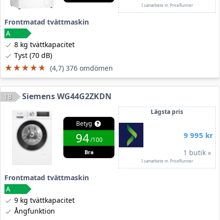
I samarbete m. PriceRunner
Frontmatad tvättmaskin
8 kg tvättkapacitet
Tyst (70 dB)
★★★★★
★★★★★
(4,7) 376 omdömen
Siemens WG44G2ZKDN
18
Lägsta pris
Betyg
94
9 995 kr
/100
1 butik »
Bra
I samarbete m. PriceRunner
Frontmatad tvättmaskin
9 kg tvättkapacitet
Ångfunktion