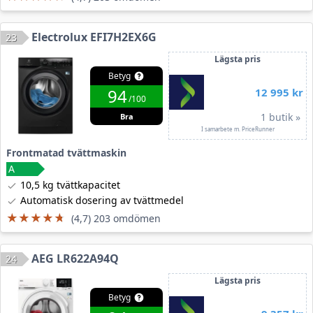
Electrolux EFI7H2EX6G
23
Lägsta pris
Betyg
94
12 995 kr
/100
1 butik »
Bra
I samarbete m. PriceRunner
Frontmatad tvättmaskin
10,5 kg tvättkapacitet
Automatisk dosering av tvättmedel
★★★★★
★★★★★
(4,7) 203 omdömen
AEG LR622A94Q
24
Lägsta pris
Betyg