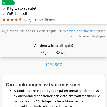
8 kg tvättkapacitet
WiFi-kontroll
★★★★★
★★★★★
(4,7) 193 omdömen
Nya modeller lades till den 17 juni 2026 •
Visa ändringar
• Priser
uppdateras dagligen
Var denna lista till hjälp?
Ja
Nej
1
2
3
4
5
6
7
Om rankningen av tvättmaskiner
Metod:
Rankningen bygger på en omfattande analys
av användarrecensioner och data om tvättmaskiner. Vi
har samlat in
25 datapunkter
– bland annat
energiklass, ljudnivå, energiförbrukning,