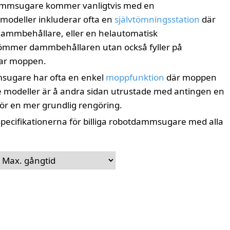
dammsugare kommer vanligtvis med en
modeller inkluderar ofta en
självtömningsstation
där
ammbehållare, eller en helautomatisk
tömmer dammbehållaren utan också fyller på
kar moppen.
msugare har ofta en enkel
moppfunktion
där moppen
are modeller är å andra sidan utrustade med antingen en
ör en mer grundlig rengöring.
pecifikationerna för billiga robotdammsugare med alla