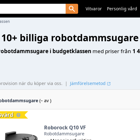
Vitvaror
Personlig vård
assen
10+ billiga robotdammsugare
robotdammsugare i budgetklassen
med priser från
1 
provision när du köper via oss.
|
Jämförelsemetod
 robotdammsugare
(
–
av
)
svärd
Roborock Q10 VF
Robotdammsugare