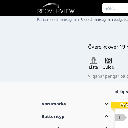
Bästa robotdammsugare
»
Robotdammsugare i budgetkl
Översikt över
19 
Lista
Guide
Vi tjänar pengar på 
Billig
Varumärke
Pri
Batterityp
1