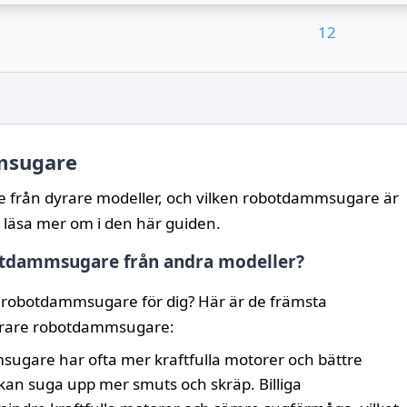
1
2
mmsugare
re från dyrare modeller, och vilken robotdammsugare är
u läsa mer om i den här guiden.
obotdammsugare från andra modeller?
v robotdammsugare för dig? Här är de främsta
 dyrare robotdammsugare:
gare har ofta mer kraftfulla motorer och bättre
 kan suga upp mer smuts och skräp. Billiga