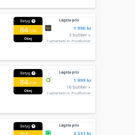
Lägsta pris
Betyg
84
1 990 kr
/100
3 butiker »
Okej
I samarbete m. PriceRunner
Lägsta pris
Betyg
84
1 999 kr
/100
16 butiker »
Okej
I samarbete m. PriceRunner
Lägsta pris
Betyg
84
2 231 kr