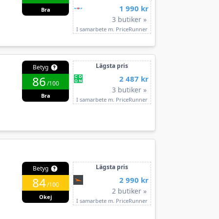
1 990 kr
Bra
3 butiker »
I samarbete m. PriceRunner
Lägsta pris
Betyg
86
2 487 kr
/100
3 butiker »
Bra
I samarbete m. PriceRunner
Lägsta pris
Betyg
84
2 990 kr
/100
2 butiker »
Okej
I samarbete m. PriceRunner