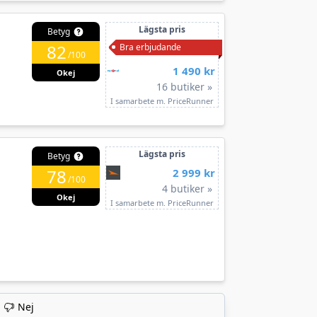
Lägsta pris
Betyg
82
Bra erbjudande
/100
1 490 kr
Okej
16 butiker »
I samarbete m. PriceRunner
Lägsta pris
Betyg
78
2 999 kr
/100
4 butiker »
Okej
I samarbete m. PriceRunner
Nej