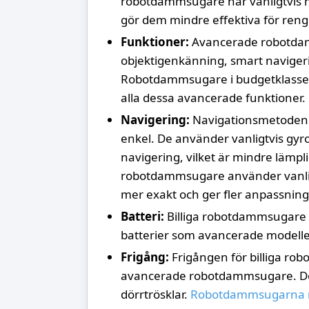
robotdammsugare har vanligtvis m
gör dem mindre effektiva för reng
Funktioner:
Avancerade robotdam
objektigenkänning, smart naviger
Robotdammsugare i budgetklassen
alla dessa avancerade funktioner.
Navigering:
Navigationsmetoden f
enkel. De använder vanligtvis gy
navigering, vilket är mindre lämpl
robotdammsugare använder vanligt
mer exakt och ger fler anpassning
Batteri:
Billiga robotdammsugare har
batterier som avancerade modelle
Frigång:
Frigången för billiga ro
avancerade robotdammsugare. Detta
dörrtrösklar.
Robotdammsugarna m