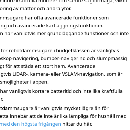
indre kraftfulla motorer och sämre sugförmåga, vilket
öring av mattor och andra ytor.
msugare har ofta avancerade funktioner som
ing och avancerade kartläggningsfunktioner.
 har vanligtvis mer grundläggande funktioner och inte
ör robotdammsugare i budgetklassen är vanligtvis
roskop-navigering, bumper-navigering och slumpmässig
igt för att städa ett stort hem. Avancerade
vis LiDAR-, kamera- eller VSLAM-navigation, som är
smöjligheter i appen.
 vanligtvis kortare batteritid och inte lika kraftfulla
r.
botdammsugare är vanligtvis mycket lägre än för
 innebär att de inte är lika lämpliga för hushåll med
ed den högsta frigången
hittar du här.