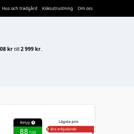
Hus och trädgård
Köksutrustning
Om oss
408 kr
till
2 999 kr
.
Lägsta pris
Betyg
88
Bra erbjudande
/100