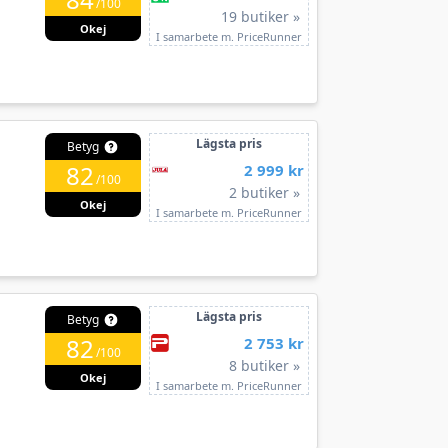
/100
19 butiker »
Okej
I samarbete m. PriceRunner
Lägsta pris
Betyg
82
2 999 kr
/100
2 butiker »
Okej
I samarbete m. PriceRunner
Lägsta pris
Betyg
82
2 753 kr
/100
8 butiker »
Okej
I samarbete m. PriceRunner